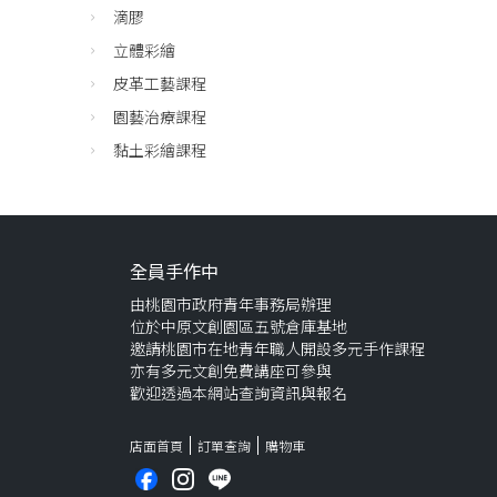
滴膠
立體彩繪
皮革工藝課程
園藝治療課程
黏土彩繪課程
全員手作中
由桃園市政府青年事務局辦理
位於中原文創園區五號倉庫基地
邀請桃園市在地青年職人開設多元手作課程
亦有多元文創免費講座可參與
歡迎透過本網站查詢資訊與報名
店面首頁
訂單查詢
購物車