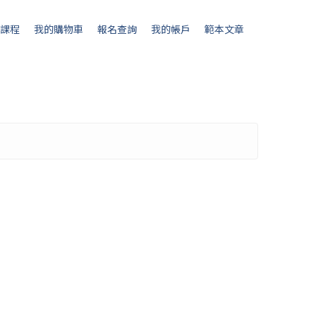
月課程
我的購物車
報名查詢
我的帳戶
範本文章