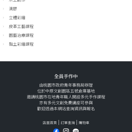
滴膠
立體彩繪
皮革工藝課程
園藝治療課程
黏土彩繪課程
全員手作中
由桃園市政府青年事務局辦理
位於中原文創園區五號倉庫基地
邀請桃園市在地青年職人開設多元手作課程
亦有多元文創免費講座可參與
歡迎透過本網站查詢資訊與報名
店面首頁
訂單查詢
購物車