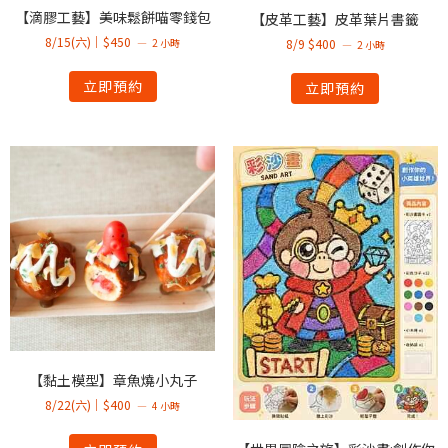
【滴膠工藝】美味鬆餅喵零錢包
【皮革工藝】皮革葉片書籤
8/15(六)｜$450
2 小時
8/9 $400
2 小時
立即預約
立即預約
【黏土模型】章魚燒小丸子
8/22(六)｜$400
4 小時