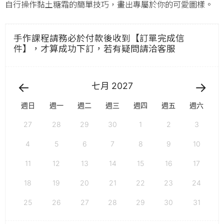
自行操作黏土糖霜的簡單技巧，畫出專屬於你的可愛圖樣。
手作課程請務必於付款後收到【訂單完成信
件】，才算成功下訂，若有疑問請洽客服
七月
2027
週日
週一
週二
週三
週四
週五
週六
27
28
29
30
1
2
3
4
5
6
7
8
9
10
11
12
13
14
15
16
17
18
19
20
21
22
23
24
25
26
27
28
29
30
31